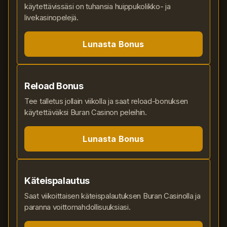
käytettävissäsi on tuhansia huippukolikko- ja
livekasinopelejä.
Lunasta Bonus
Reload Bonus
Tee talletus jollain viikolla ja saat reload-bonuksen
käytettäväksi Buran Casinon peleihin.
Lunasta Bonus
Käteispalautus
Saat viikoittaisen käteispalautuksen Buran Casinolla ja
paranna voittomahdollisuuksiasi.