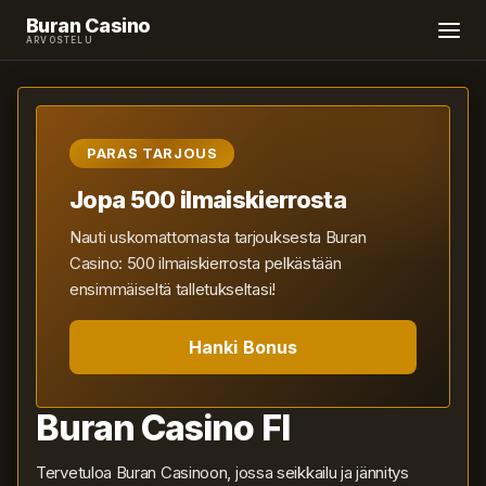
Buran Casino
ARVOSTELU
PARAS TARJOUS
Jopa 500 ilmaiskierrosta
Nauti uskomattomasta tarjouksesta Buran
Casino: 500 ilmaiskierrosta pelkästään
ensimmäiseltä talletukseltasi!
Hanki Bonus
Buran Casino FI
Tervetuloa Buran Casinoon, jossa seikkailu ja jännitys