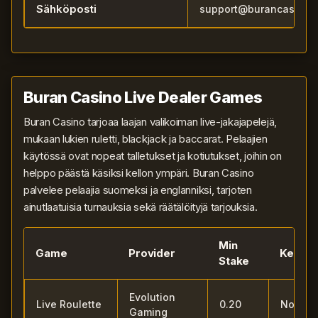
Sähköposti
support@burancasino.
Buran Casino Live Dealer Games
Buran Casino tarjoaa laajan valikoiman live-jakajapelejä,
mukaan lukien ruletti, blackjack ja baccarat. Pelaajien
käytössä ovat nopeat talletukset ja kotiutukset, joihin on
helppo päästä käsiksi kellon ympäri. Buran Casino
palvelee pelaajia suomeksi ja englanniksi, tarjoten
ainutlaatuisia turnauksia sekä räätälöityjä tarjouksia.
Min
Game
Provider
Key Fe
Stake
Evolution
Live Roulette
0.20
Nopea 
Gaming