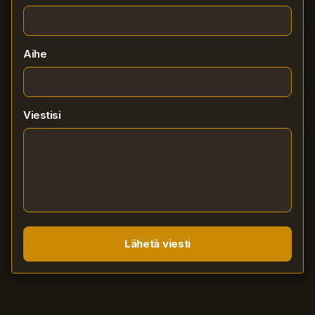
Aihe
Viestisi
Lähetä viesti