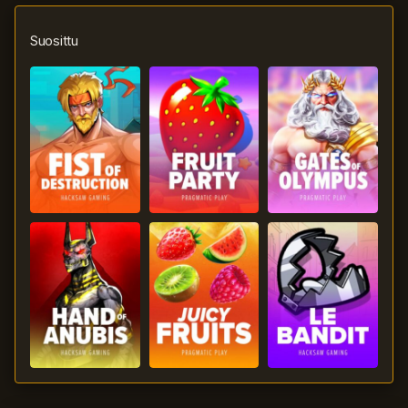
Suosittu