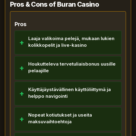
Pros & Cons of Buran Casino
Pros
Laaja valikoima pelejä, mukaan lukien
kolikkopelit ja live-kasino
Houkutteleva tervetuliaisbonus uusille
pelaajille
Käyttäjäystävällinen käyttöliittymä ja
helppo navigointi
Nopeat kotiutukset ja useita
maksuvaihtoehtoja